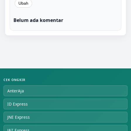
Belum ada komentar
CEK ONGKIR
AnterAja
ID Express
JNE Express
J&T Express