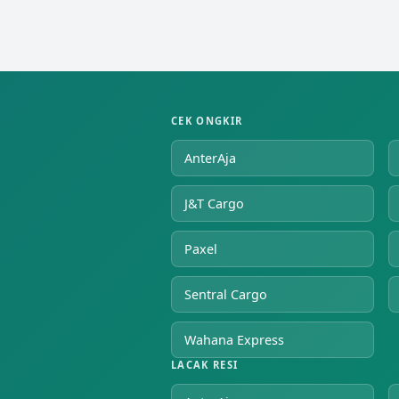
CEK ONGKIR
AnterAja
J&T Cargo
Paxel
Sentral Cargo
Wahana Express
LACAK RESI