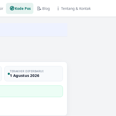
🧭
📝
ℹ️
ir
Kode Pos
Blog
Tentang & Kontak
TERAKHIR DIPERBARUI
1 Agustus 2026