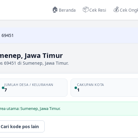
🏠
📦
💰
Beranda
Cek Resi
Cek Ongk
 69451
menep, Jawa Timur
os 69451 di Sumenep, Jawa Timur.
JUMLAH DESA / KELURAHAN
CAKUPAN KOTA
7
1
area utama: Sumenep, Jawa Timur.
Cari kode pos lain