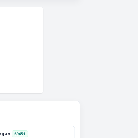
ngan
69451