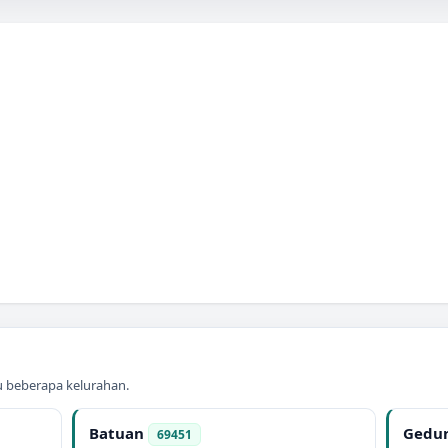
au beberapa kelurahan.
Batuan
Gedu
69451