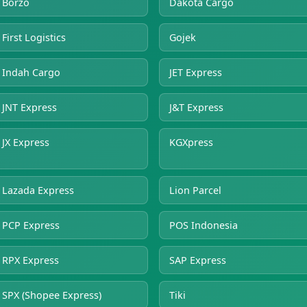
Borzo
Dakota Cargo
First Logistics
Gojek
Indah Cargo
JET Express
JNT Express
J&T Express
JX Express
KGXpress
Lazada Express
Lion Parcel
PCP Express
POS Indonesia
RPX Express
SAP Express
SPX (Shopee Express)
Tiki