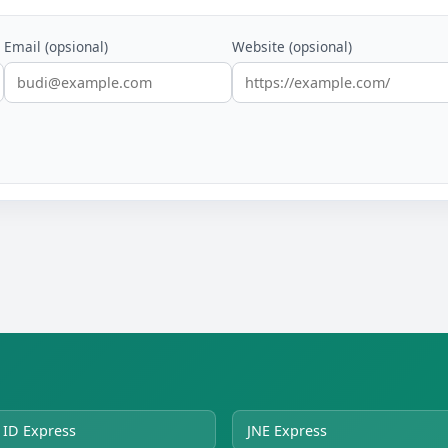
Email (opsional)
Website (opsional)
ID Express
JNE Express