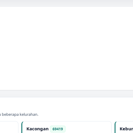
au beberapa kelurahan.
Kacongan
Kebu
69419