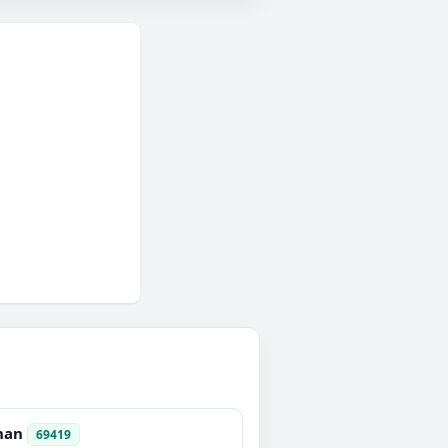
nan
69419