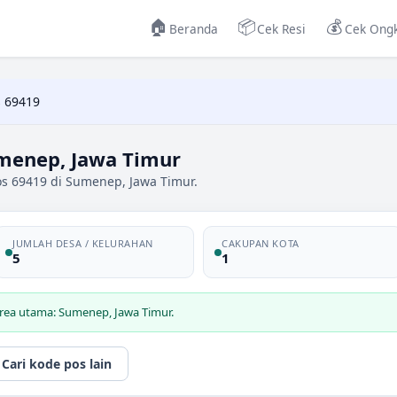
🏠
📦
💰
Beranda
Cek Resi
Cek Ongk
 69419
menep, Jawa Timur
os 69419 di Sumenep, Jawa Timur.
JUMLAH DESA / KELURAHAN
CAKUPAN KOTA
5
1
area utama: Sumenep, Jawa Timur.
Cari kode pos lain