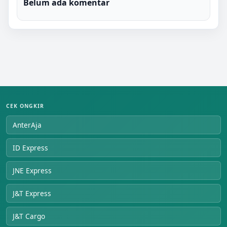
Belum ada komentar
CEK ONGKIR
AnterAja
ID Express
JNE Express
J&T Express
J&T Cargo