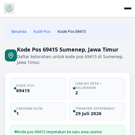
Beranda
/
Kode Pos
/
Kode Pos 69415
Kode Pos 69415 Sumenep, Jawa Timur
Daftar kelurahan untuk kode pos 69415 di Sumenep,
Jawa Timur.
JUMLAH DESA /
KODE POS
KELURAHAN
69415
2
CAKUPAN KOTA
TERAKHIR DIPERBARUI
1
29 Juli 2026
Kode pos 69415 terpetakan ke satu area utama: