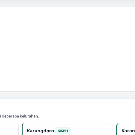
au beberapa kelurahan.
Karangdoro
Kara
68491