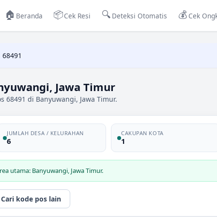
🏠
📦
🔍
💰
Beranda
Cek Resi
Deteksi Otomatis
Cek Ongk
 68491
nyuwangi, Jawa Timur
os 68491 di Banyuwangi, Jawa Timur.
JUMLAH DESA / KELURAHAN
CAKUPAN KOTA
6
1
rea utama: Banyuwangi, Jawa Timur.
Cari kode pos lain