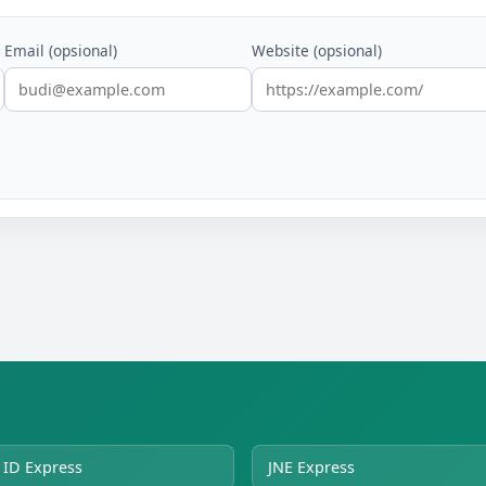
Email (opsional)
Website (opsional)
ID Express
JNE Express