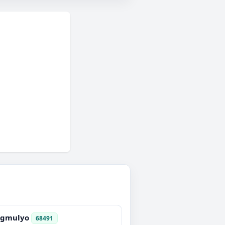
ngmulyo
68491