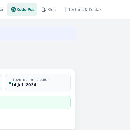
🧭
📝
ℹ️
ir
Kode Pos
Blog
Tentang & Kontak
TERAKHIR DIPERBARUI
14 Juli 2026