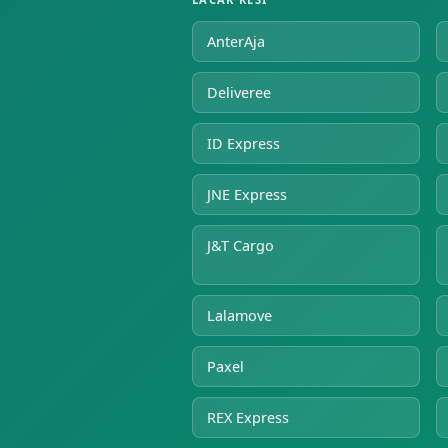
AnterAja
Deliveree
ID Express
JNE Express
J&T Cargo
Lalamove
Paxel
REX Express