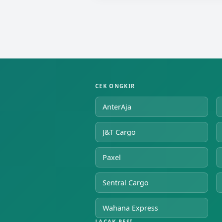
CEK ONGKIR
AnterAja
J&T Cargo
Paxel
Sentral Cargo
Wahana Express
LACAK RESI