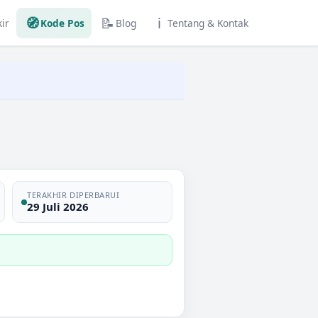
🧭
📝
ℹ️
ir
Kode Pos
Blog
Tentang & Kontak
TERAKHIR DIPERBARUI
29 Juli 2026