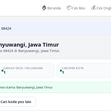
🏠
📦
💰
Beranda
Cek Resi
Cek Ongk
 68424
nyuwangi, Jawa Timur
os 68424 di Banyuwangi, Jawa Timur.
JUMLAH DESA / KELURAHAN
CAKUPAN KOTA
1
1
rea utama: Banyuwangi, Jawa Timur.
Cari kode pos lain