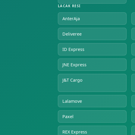
LACAK RESI
AnterAja
Deliveree
ID Express
JNE Express
J&T Cargo
Lalamove
Paxel
REX Express