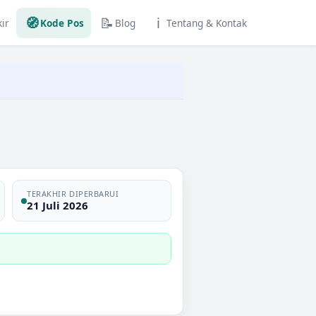
🧭
📝
ℹ️
ir
Kode Pos
Blog
Tentang & Kontak
TERAKHIR DIPERBARUI
21 Juli 2026