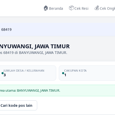
🏠
📦
💰
Beranda
Cek Resi
Cek Ongk
 68419
ANYUWANGI, JAWA TIMUR
pos 68419 di BANYUWANGI, JAWA TIMUR.
JUMLAH DESA / KELURAHAN
CAKUPAN KOTA
3
1
 area utama: BANYUWANGI, JAWA TIMUR.
Cari kode pos lain