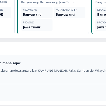
TIMUR
Banyuwangi
,
Banyuwangi
,
Jawa Timur
Banyuw
EN
KECAMATAN
KOTA/KABUPATEN
KECAM
GI
Banyuwangi
Banyuwangi
Bany
PROVINSI
PROVIN
Jawa Timur
Jawa
n mana saja?
kelurahan/desa, antara lain KAMPUNG MANDAR, Pakis, Sumberrejo. Wilaya