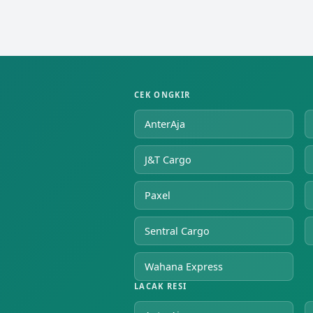
CEK ONGKIR
AnterAja
J&T Cargo
Paxel
Sentral Cargo
Wahana Express
LACAK RESI