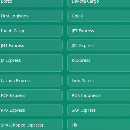
Borzo
Dakota Cargo
First Logistics
Gojek
Indah Cargo
JET Express
JNT Express
J&T Express
JX Express
KGXpress
Lazada Express
Lion Parcel
PCP Express
POS Indonesia
RPX Express
SAP Express
SPX (Shopee Express)
Tiki