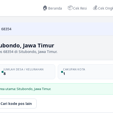
🏠
📦
💰
Beranda
Cek Resi
Cek Ongk
 68354
tubondo, Jawa Timur
s 68354 di Situbondo, Jawa Timur.
JUMLAH DESA / KELURAHAN
CAKUPAN KOTA
8
1
rea utama: Situbondo, Jawa Timur.
Cari kode pos lain