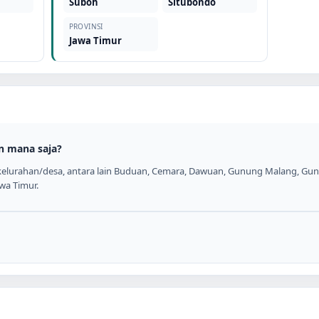
Suboh
Situbondo
PROVINSI
Jawa Timur
n mana saja?
elurahan/desa, antara lain Buduan, Cemara, Dawuan, Gunung Malang, Gunun
awa Timur.