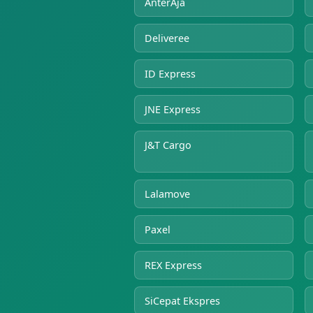
AnterAja
Deliveree
ID Express
JNE Express
J&T Cargo
Lalamove
Paxel
REX Express
SiCepat Ekspres