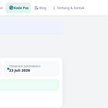
🧭
📝
ℹ️
ir
Kode Pos
Blog
Tentang & Kontak
TERAKHIR DIPERBARUI
23 Juli 2026