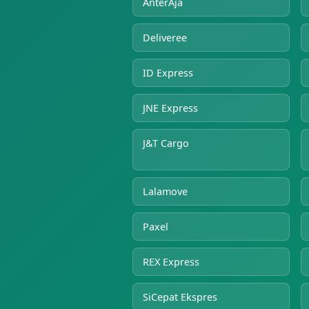
AnterAja
Deliveree
ID Express
JNE Express
J&T Cargo
Lalamove
Paxel
REX Express
SiCepat Ekspres