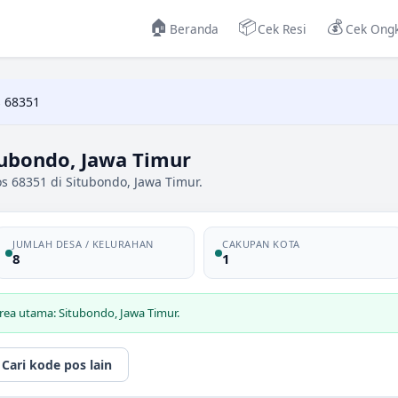
🏠
📦
💰
Beranda
Cek Resi
Cek Ongk
 68351
tubondo, Jawa Timur
s 68351 di Situbondo, Jawa Timur.
JUMLAH DESA / KELURAHAN
CAKUPAN KOTA
8
1
rea utama: Situbondo, Jawa Timur.
Cari kode pos lain