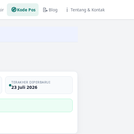
🧭
📝
ℹ️
ir
Kode Pos
Blog
Tentang & Kontak
TERAKHIR DIPERBARUI
23 Juli 2026