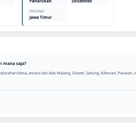
Panarukan
Situbondo
PROVINSI
Jawa Timur
n mana saja?
lurahan/desa, antara lain Alas Malang, Duwet, Gelung, Kilensari, Paowan, d