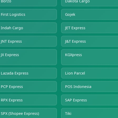
Borzo
Dakota Cargo
First Logistics
Gojek
Indah Cargo
JET Express
JNT Express
J&T Express
JX Express
KGXpress
Lazada Express
Lion Parcel
PCP Express
POS Indonesia
RPX Express
SAP Express
SPX (Shopee Express)
Tiki