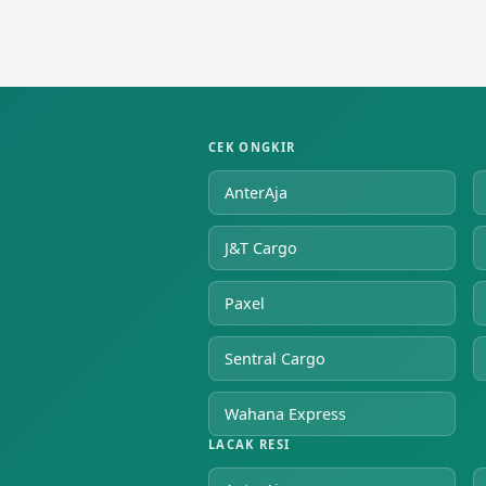
CEK ONGKIR
AnterAja
J&T Cargo
Paxel
Sentral Cargo
Wahana Express
LACAK RESI