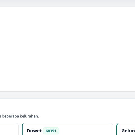
au beberapa kelurahan.
Duwet
Gelu
68351