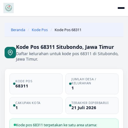
Beranda
/
Kode Pos
/
Kode Pos 68311
Kode Pos 68311 Situbondo, Jawa Timur
Daftar kelurahan untuk kode pos 68311 di Situbondo,
Jawa Timur.
JUMLAH DESA /
KODE POS
KELURAHAN
68311
1
CAKUPAN KOTA
TERAKHIR DIPERBARUI
1
21 Juli 2026
Kode pos 68311 terpetakan ke satu area utama: