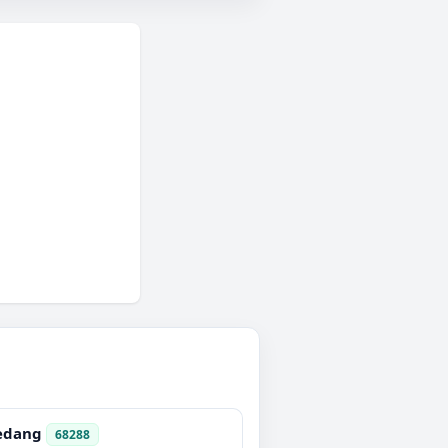
edang
68288