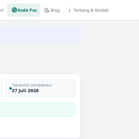
🧭
📝
ℹ️
ir
Kode Pos
Blog
Tentang & Kontak
TERAKHIR DIPERBARUI
27 Juli 2026