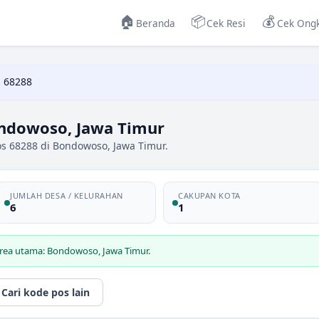
🏠
📦
💰
Beranda
Cek Resi
Cek Ongk
 68288
ndowoso, Jawa Timur
os 68288 di Bondowoso, Jawa Timur.
JUMLAH DESA / KELURAHAN
CAKUPAN KOTA
6
1
area utama: Bondowoso, Jawa Timur.
Cari kode pos lain