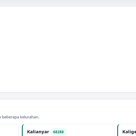
au beberapa kelurahan.
Kalianyar
Kalig
68288