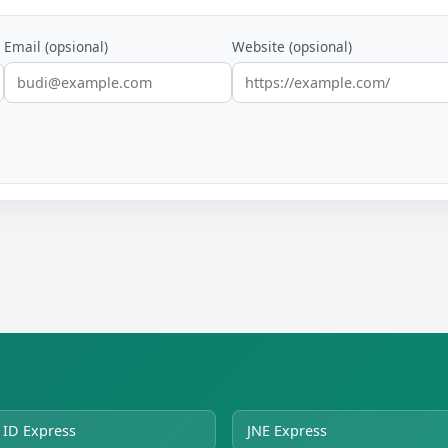
Email (opsional)
Website (opsional)
ID Express
JNE Express