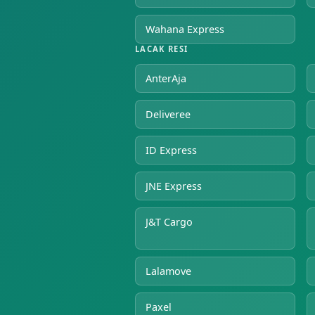
Wahana Express
LACAK RESI
AnterAja
Deliveree
ID Express
JNE Express
J&T Cargo
Lalamove
Paxel