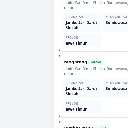
Jambe Sari Darus Sholah
,
Bondowoso
Timur
KECAMATAN
KOTA/KABUPAT
Jambe Sari Darus
Bondowoso
Sholah
PROVINSI
Jawa Timur
Pengarang
68264
Jambe Sari Darus Sholah
,
Bondowoso
Timur
KECAMATAN
KOTA/KABUPAT
Jambe Sari Darus
Bondowoso
Sholah
PROVINSI
Jawa Timur
Sumber Jeruk