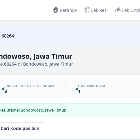
🏠
📦
💰
Beranda
Cek Resi
Cek Ongk
 68264
ndowoso, Jawa Timur
os 68264 di Bondowoso, Jawa Timur.
JUMLAH DESA / KELURAHAN
CAKUPAN KOTA
8
1
area utama: Bondowoso, Jawa Timur.
Cari kode pos lain