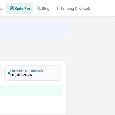
🧭
📝
ℹ️
ir
Kode Pos
Blog
Tentang & Kontak
TERAKHIR DIPERBARUI
18 Juli 2026