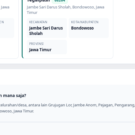
68264
,
Jawa
Jambe Sari Darus Sholah
,
Bondowoso
,
Jawa
Timur
EN
KECAMATAN
KOTA/KABUPATEN
Jambe Sari Darus
Bondowoso
Sholah
PROVINSI
Jawa Timur
n mana saja?
kelurahan/desa, antara lain Grujugan Lor, Jambe Anom, Pejagan, Pengaran
dowoso, Jawa Timur.