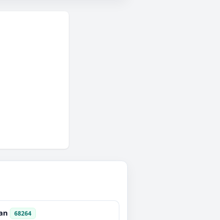
an
68264