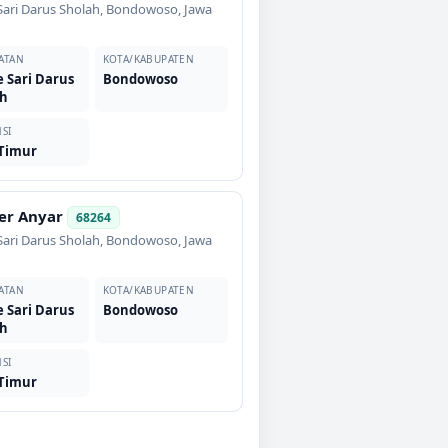
ari Darus Sholah
,
Bondowoso
,
Jawa
ATAN
KOTA/KABUPATEN
 Sari Darus
Bondowoso
ah
SI
 Timur
er Anyar
68264
ari Darus Sholah
,
Bondowoso
,
Jawa
ATAN
KOTA/KABUPATEN
 Sari Darus
Bondowoso
ah
SI
 Timur