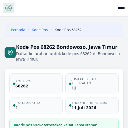
Beranda
/
Kode Pos
/
Kode Pos 68262
Kode Pos 68262 Bondowoso, Jawa Timur
Daftar kelurahan untuk kode pos 68262 di Bondowoso,
Jawa Timur.
JUMLAH DESA /
KODE POS
KELURAHAN
68262
12
CAKUPAN KOTA
TERAKHIR DIPERBARUI
1
11 Juli 2026
Kode pos 68262 terpetakan ke satu area utama: