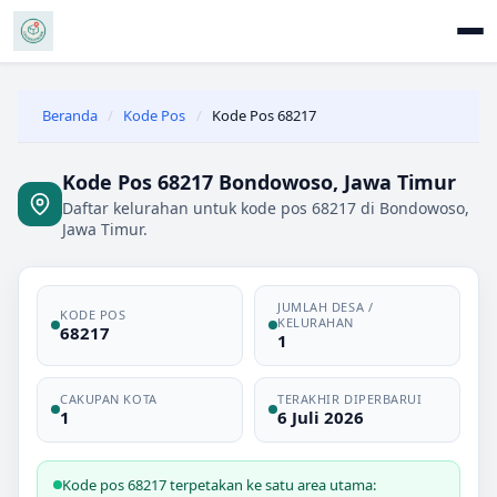
Beranda
/
Kode Pos
/
Kode Pos 68217
Kode Pos 68217 Bondowoso, Jawa Timur
Daftar kelurahan untuk kode pos 68217 di Bondowoso,
Jawa Timur.
JUMLAH DESA /
KODE POS
KELURAHAN
68217
1
CAKUPAN KOTA
TERAKHIR DIPERBARUI
1
6 Juli 2026
Kode pos 68217 terpetakan ke satu area utama: