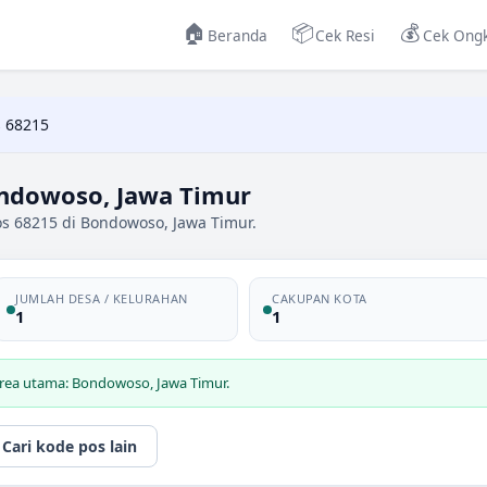
🏠
📦
💰
Beranda
Cek Resi
Cek Ongk
 68215
ndowoso, Jawa Timur
os 68215 di Bondowoso, Jawa Timur.
JUMLAH DESA / KELURAHAN
CAKUPAN KOTA
1
1
area utama: Bondowoso, Jawa Timur.
Cari kode pos lain