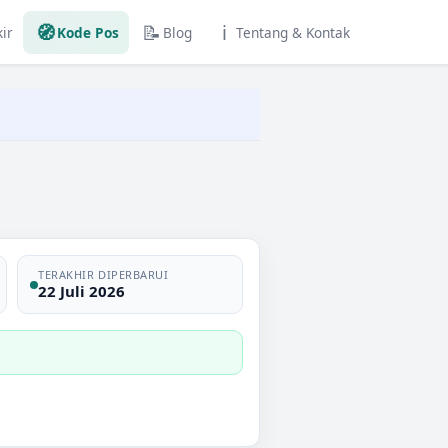
🧭
📝
ℹ️
ir
Kode Pos
Blog
Tentang & Kontak
TERAKHIR DIPERBARUI
22 Juli 2026