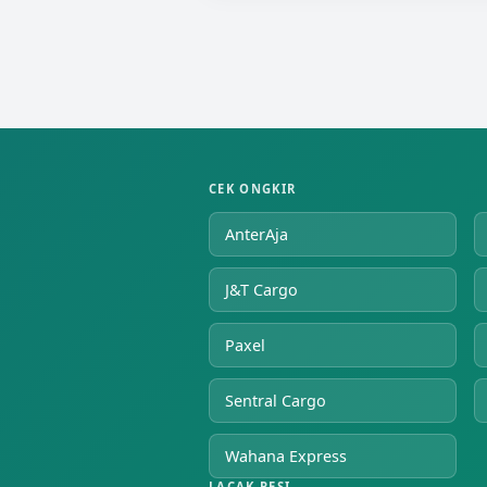
CEK ONGKIR
AnterAja
J&T Cargo
Paxel
Sentral Cargo
Wahana Express
LACAK RESI