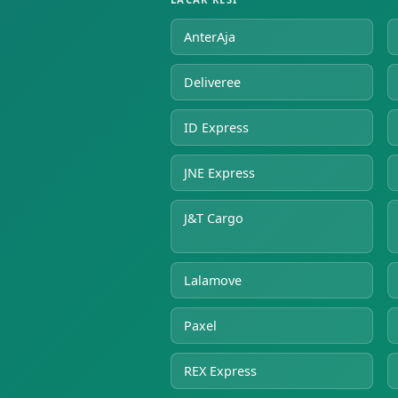
AnterAja
Deliveree
ID Express
JNE Express
J&T Cargo
Lalamove
Paxel
REX Express