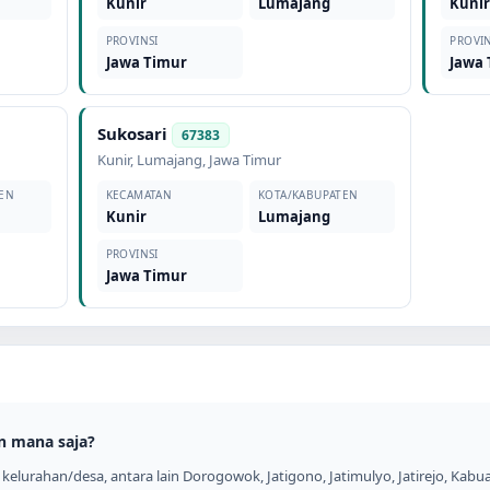
Kunir
Lumajang
Kuni
PROVINSI
PROVIN
Jawa Timur
Jawa
Sukosari
67383
Kunir
,
Lumajang
,
Jawa Timur
EN
KECAMATAN
KOTA/KABUPATEN
Kunir
Lumajang
PROVINSI
Jawa Timur
n mana saja?
elurahan/desa, antara lain Dorogowok, Jatigono, Jatimulyo, Jatirejo, Kabua