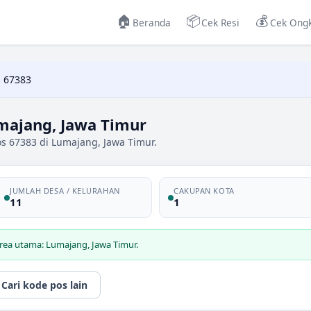
🏠
📦
💰
Beranda
Cek Resi
Cek Ongk
 67383
majang, Jawa Timur
s 67383 di Lumajang, Jawa Timur.
JUMLAH DESA / KELURAHAN
CAKUPAN KOTA
11
1
rea utama: Lumajang, Jawa Timur.
Cari kode pos lain