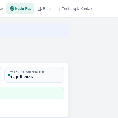
🧭
📝
ℹ️
ir
Kode Pos
Blog
Tentang & Kontak
TERAKHIR DIPERBARUI
12 Juli 2026