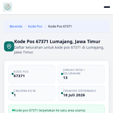
Beranda
/
Kode Pos
/
Kode Pos 67371
Kode Pos 67371 Lumajang, Jawa Timur
Daftar kelurahan untuk kode pos 67371 di Lumajang,
Jawa Timur.
JUMLAH DESA /
KODE POS
KELURAHAN
67371
13
CAKUPAN KOTA
TERAKHIR DIPERBARUI
1
18 Juli 2026
Kode pos 67371 terpetakan ke satu area utama: