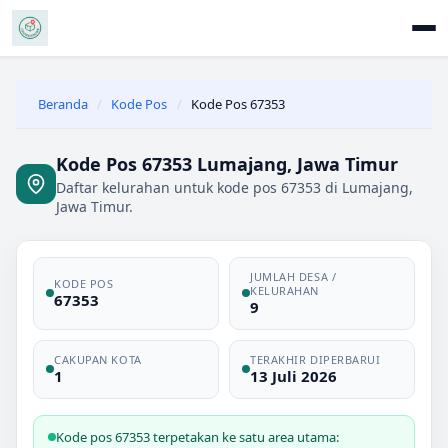
Beranda
/
Kode Pos
/
Kode Pos 67353
Kode Pos 67353 Lumajang, Jawa Timur
Daftar kelurahan untuk kode pos 67353 di Lumajang,
Jawa Timur.
JUMLAH DESA /
KODE POS
KELURAHAN
67353
9
CAKUPAN KOTA
TERAKHIR DIPERBARUI
1
13 Juli 2026
Kode pos 67353 terpetakan ke satu area utama: