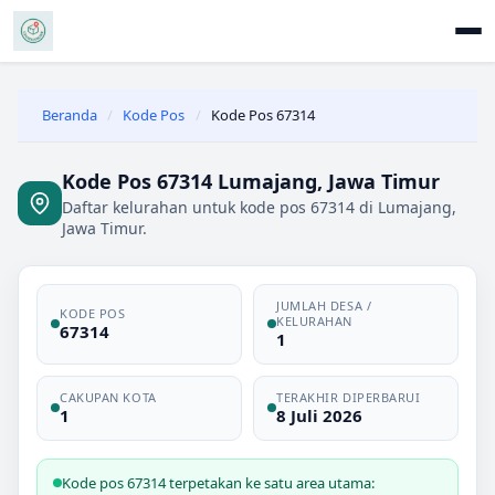
Beranda
/
Kode Pos
/
Kode Pos 67314
Kode Pos 67314 Lumajang, Jawa Timur
Daftar kelurahan untuk kode pos 67314 di Lumajang,
Jawa Timur.
JUMLAH DESA /
KODE POS
KELURAHAN
67314
1
CAKUPAN KOTA
TERAKHIR DIPERBARUI
1
8 Juli 2026
Kode pos 67314 terpetakan ke satu area utama: