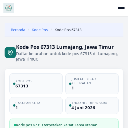
Beranda
/
Kode Pos
/
Kode Pos 67313
Kode Pos 67313 Lumajang, Jawa Timur
Daftar kelurahan untuk kode pos 67313 di Lumajang,
Jawa Timur.
JUMLAH DESA /
KODE POS
KELURAHAN
67313
1
CAKUPAN KOTA
TERAKHIR DIPERBARUI
1
4 Juni 2026
Kode pos 67313 terpetakan ke satu area utama: