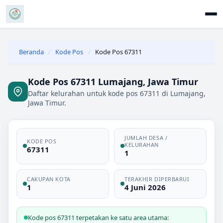
Beranda
/
Kode Pos
/
Kode Pos 67311
Kode Pos 67311 Lumajang, Jawa Timur
Daftar kelurahan untuk kode pos 67311 di Lumajang,
Jawa Timur.
JUMLAH DESA /
KODE POS
KELURAHAN
67311
1
CAKUPAN KOTA
TERAKHIR DIPERBARUI
1
4 Juni 2026
Kode pos 67311 terpetakan ke satu area utama: