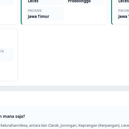
o
Leces
Probolinggo
Leces
PROVINSI
PROVIN
Jawa Timur
Jawa
EN
o
n mana saja?
kelurahan/desa, antara lain Clarak, Jorongan, Keprangan (Kerpangan), Lece