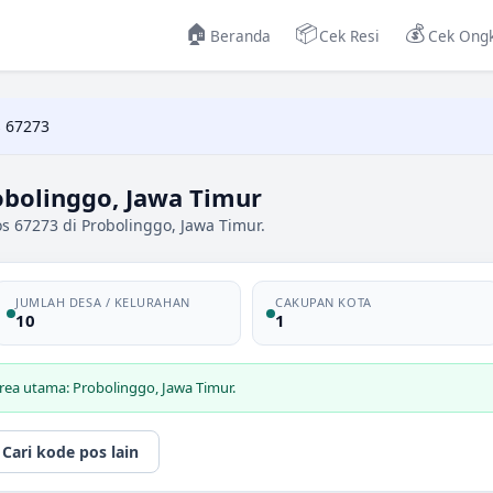
🏠
📦
💰
Beranda
Cek Resi
Cek Ongk
 67273
obolinggo, Jawa Timur
s 67273 di Probolinggo, Jawa Timur.
JUMLAH DESA / KELURAHAN
CAKUPAN KOTA
10
1
rea utama: Probolinggo, Jawa Timur.
Cari kode pos lain