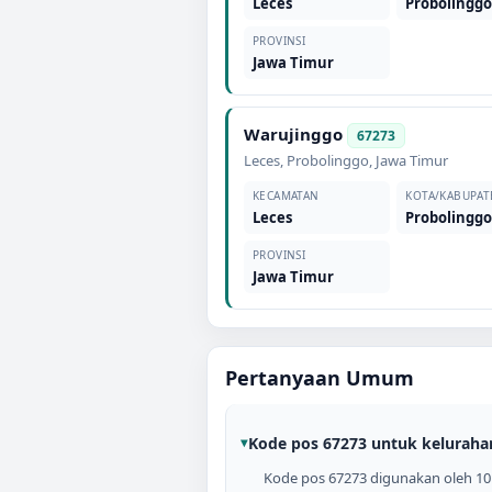
Leces
Probolingg
PROVINSI
Jawa Timur
Warujinggo
67273
Leces
,
Probolinggo
,
Jawa Timur
KECAMATAN
KOTA/KABUPAT
Leces
Probolingg
PROVINSI
Jawa Timur
Pertanyaan Umum
Kode pos 67273 untuk keluraha
Kode pos 67273 digunakan oleh 10 