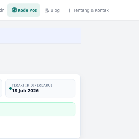
🧭
📝
ℹ️
ir
Kode Pos
Blog
Tentang & Kontak
TERAKHIR DIPERBARUI
18 Juli 2026