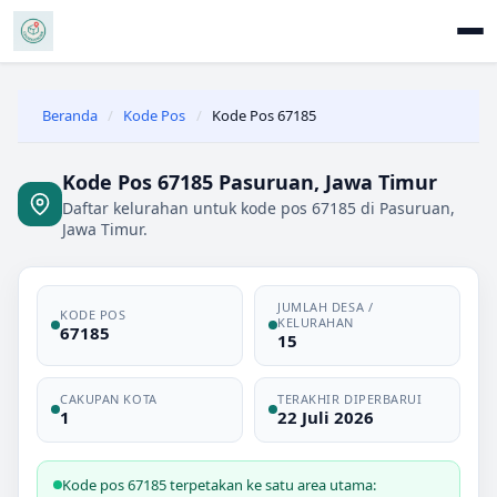
Beranda
/
Kode Pos
/
Kode Pos 67185
Kode Pos 67185 Pasuruan, Jawa Timur
Daftar kelurahan untuk kode pos 67185 di Pasuruan,
Jawa Timur.
JUMLAH DESA /
KODE POS
KELURAHAN
67185
15
CAKUPAN KOTA
TERAKHIR DIPERBARUI
1
22 Juli 2026
Kode pos 67185 terpetakan ke satu area utama: