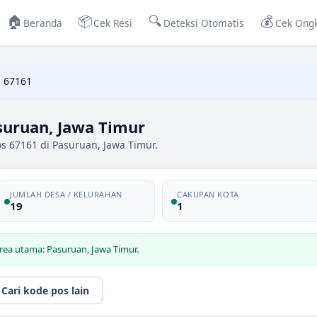
🏠
📦
🔍
💰
Beranda
Cek Resi
Deteksi Otomatis
Cek Ongk
 67161
suruan, Jawa Timur
s 67161 di Pasuruan, Jawa Timur.
JUMLAH DESA / KELURAHAN
CAKUPAN KOTA
19
1
rea utama: Pasuruan, Jawa Timur.
Cari kode pos lain