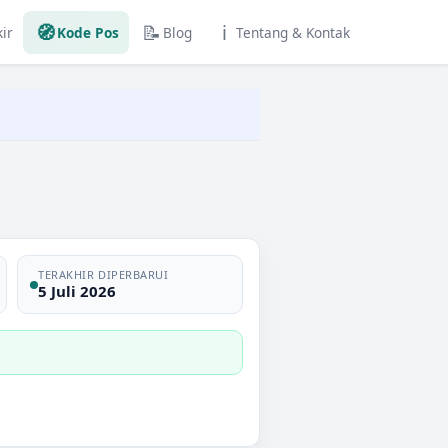
🧭
📝
ℹ️
ir
Kode Pos
Blog
Tentang & Kontak
TERAKHIR DIPERBARUI
5 Juli 2026