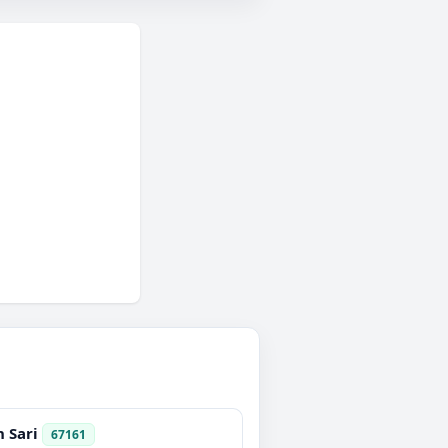
 Sari
67161