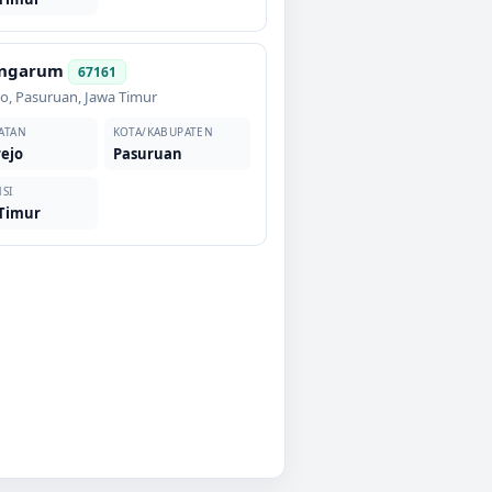
ungarum
67161
jo
,
Pasuruan
,
Jawa Timur
ATAN
KOTA/KABUPATEN
ejo
Pasuruan
SI
 Timur