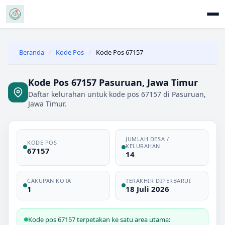
Beranda
/
Kode Pos
/
Kode Pos 67157
Kode Pos 67157 Pasuruan, Jawa Timur
Daftar kelurahan untuk kode pos 67157 di Pasuruan,
Jawa Timur.
JUMLAH DESA /
KODE POS
KELURAHAN
67157
14
CAKUPAN KOTA
TERAKHIR DIPERBARUI
1
18 Juli 2026
Kode pos 67157 terpetakan ke satu area utama: