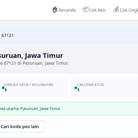
🏠
📦
💰
Beranda
Cek Resi
Cek Ongk
 67121
suruan, Jawa Timur
s 67121 di Pasuruan, Jawa Timur.
JUMLAH DESA / KELURAHAN
CAKUPAN KOTA
1
1
rea utama: Pasuruan, Jawa Timur.
Cari kode pos lain