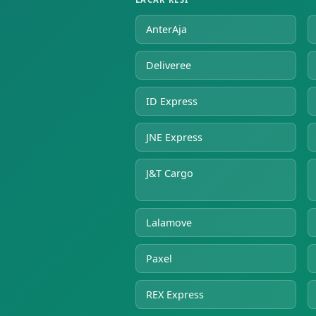
AnterAja
Deliveree
ID Express
JNE Express
J&T Cargo
Lalamove
Paxel
REX Express