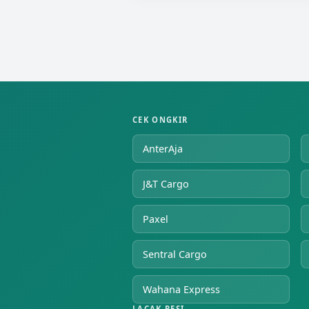
CEK ONGKIR
AnterAja
J&T Cargo
Paxel
Sentral Cargo
Wahana Express
LACAK RESI