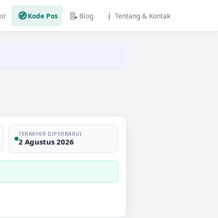
🧭
📝
ℹ️
ir
Kode Pos
Blog
Tentang & Kontak
TERAKHIR DIPERBARUI
2 Agustus 2026