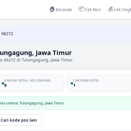
🏠
📦
💰
Beranda
Cek Resi
Cek Ongk
 66272
lungagung, Jawa Timur
os 66272 di Tulungagung, Jawa Timur.
JUMLAH DESA / KELURAHAN
CAKUPAN KOTA
9
1
rea utama: Tulungagung, Jawa Timur.
Cari kode pos lain