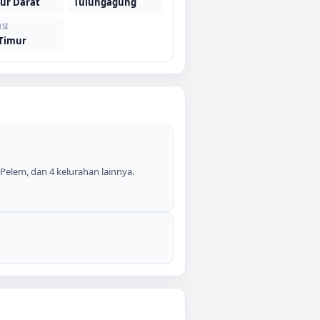
ur Darat
Tulungagung
SI
 Timur
elem, dan 4 kelurahan lainnya.