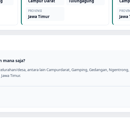
ng
Campur Darat
Tulungagung
Camp
PROVINSI
PROVIN
Jawa Timur
Jawa
n mana saja?
elurahan/desa, antara lain Campurdarat, Gamping, Gedangan, Ngentrong, P
 Jawa Timur.