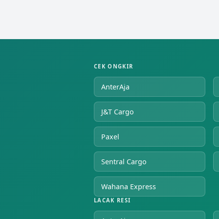
CEK ONGKIR
AnterAja
J&T Cargo
Paxel
Sentral Cargo
Wahana Express
LACAK RESI