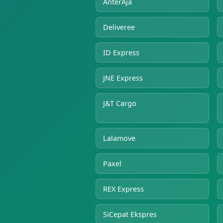
AnterAja
Deliveree
ID Express
JNE Express
J&T Cargo
Lalamove
Paxel
REX Express
SiCepat Ekspres