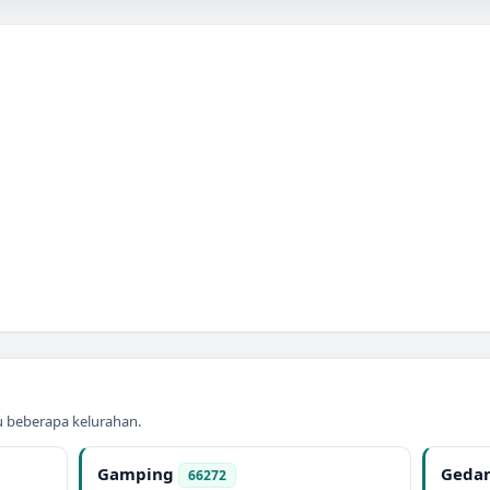
au beberapa kelurahan.
Gamping
Geda
66272