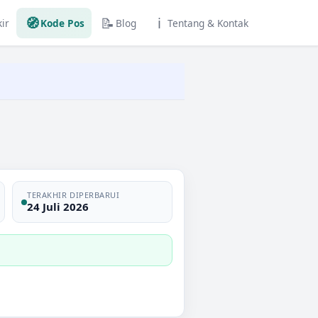
🧭
📝
ℹ️
ir
Kode Pos
Blog
Tentang & Kontak
TERAKHIR DIPERBARUI
24 Juli 2026