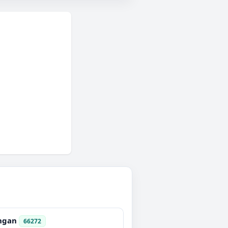
ngan
66272