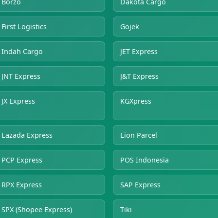
Borzo
Dakota Cargo
First Logistics
Gojek
Indah Cargo
JET Express
JNT Express
J&T Express
JX Express
KGXpress
Lazada Express
Lion Parcel
PCP Express
POS Indonesia
RPX Express
SAP Express
SPX (Shopee Express)
Tiki