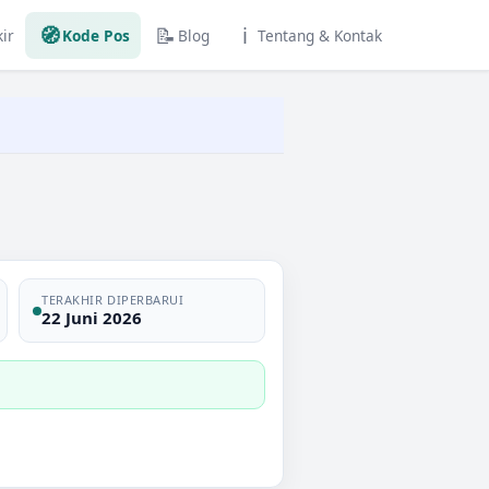
🧭
📝
ℹ️
ir
Kode Pos
Blog
Tentang & Kontak
TERAKHIR DIPERBARUI
22 Juni 2026