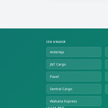
CEK ONGKIR
AnterAja
J&T Cargo
Paxel
Sentral Cargo
Wahana Express
LACAK RESI