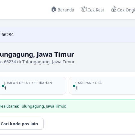
🏠
📦
💰
Beranda
Cek Resi
Cek Ongk
 66234
lungagung, Jawa Timur
os 66234 di Tulungagung, Jawa Timur.
JUMLAH DESA / KELURAHAN
CAKUPAN KOTA
1
1
rea utama: Tulungagung, Jawa Timur.
Cari kode pos lain