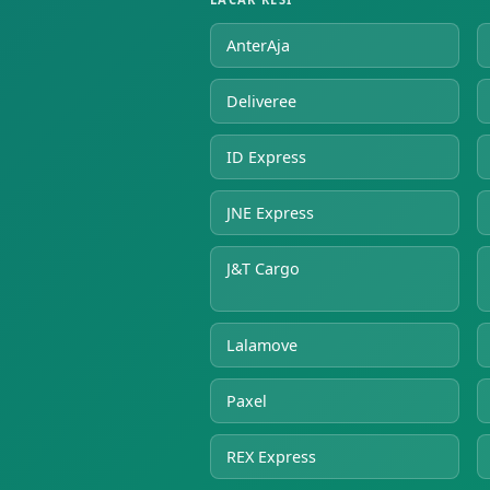
AnterAja
Deliveree
ID Express
JNE Express
J&T Cargo
Lalamove
Paxel
REX Express