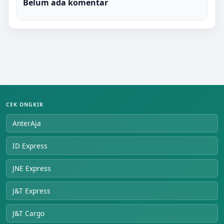
Belum ada komentar
CEK ONGKIR
AnterAja
ID Express
JNE Express
J&T Express
J&T Cargo