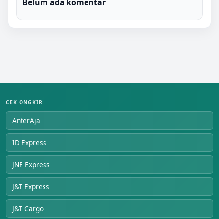
Belum ada komentar
CEK ONGKIR
AnterAja
ID Express
JNE Express
J&T Express
J&T Cargo