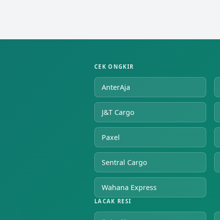
CEK ONGKIR
AnterAja
J&T Cargo
Paxel
Sentral Cargo
Wahana Express
LACAK RESI