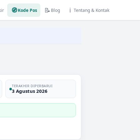
🧭
📝
ℹ️
ir
Kode Pos
Blog
Tentang & Kontak
TERAKHIR DIPERBARUI
3 Agustus 2026