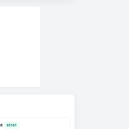
ut
65161