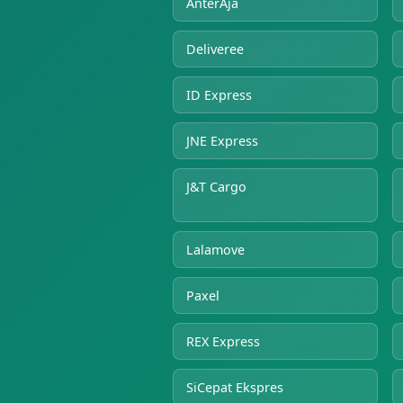
AnterAja
Deliveree
ID Express
JNE Express
J&T Cargo
Lalamove
Paxel
REX Express
SiCepat Ekspres