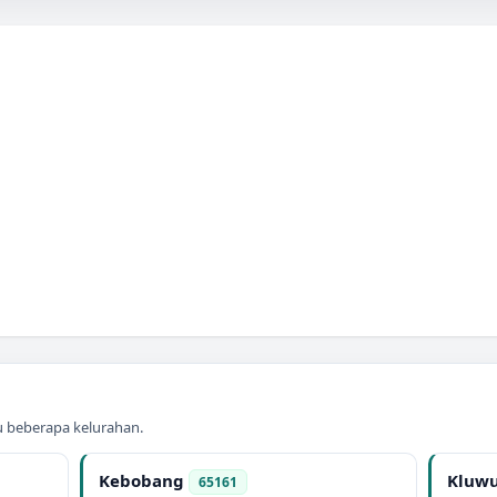
au beberapa kelurahan.
Kebobang
Kluw
65161