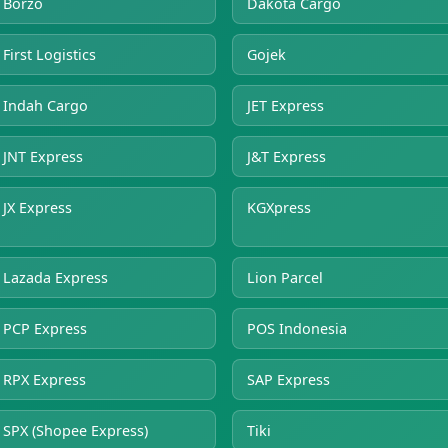
Borzo
Dakota Cargo
First Logistics
Gojek
Indah Cargo
JET Express
JNT Express
J&T Express
JX Express
KGXpress
Lazada Express
Lion Parcel
PCP Express
POS Indonesia
RPX Express
SAP Express
SPX (Shopee Express)
Tiki