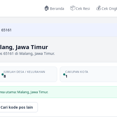
🏠
📦
💰
Beranda
Cek Resi
Cek Ongk
 65161
lang, Jawa Timur
s 65161 di Malang, Jawa Timur.
JUMLAH DESA / KELURAHAN
CAKUPAN KOTA
8
1
rea utama: Malang, Jawa Timur.
Cari kode pos lain