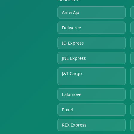
AnterAja
Deliveree
ID Express
JNE Express
J&T Cargo
Lalamove
Paxel
REX Express