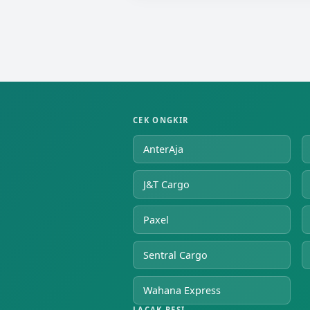
CEK ONGKIR
AnterAja
J&T Cargo
Paxel
Sentral Cargo
Wahana Express
LACAK RESI