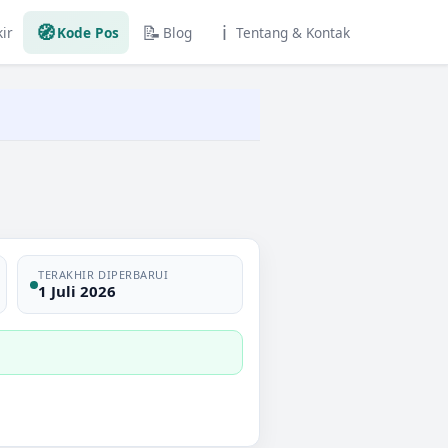
🧭
📝
ℹ️
ir
Kode Pos
Blog
Tentang & Kontak
TERAKHIR DIPERBARUI
1 Juli 2026