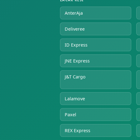
AnterAja
Deliveree
ID Express
JNE Express
J&T Cargo
Lalamove
Paxel
REX Express