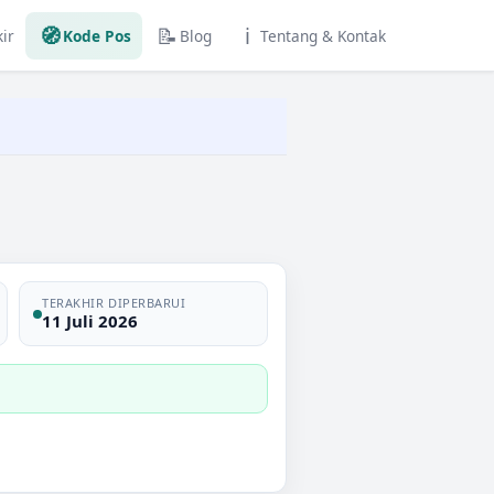
🧭
📝
ℹ️
ir
Kode Pos
Blog
Tentang & Kontak
TERAKHIR DIPERBARUI
11 Juli 2026