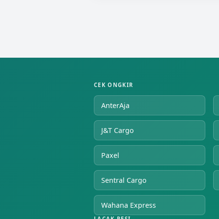
CEK ONGKIR
AnterAja
J&T Cargo
Paxel
Sentral Cargo
Wahana Express
LACAK RESI