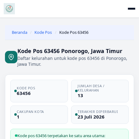
Beranda
/
Kode Pos
/
Kode Pos 63456
Kode Pos 63456 Ponorogo, Jawa Timur
Daftar kelurahan untuk kode pos 63456 di Ponorogo,
Jawa Timur.
JUMLAH DESA /
KODE POS
KELURAHAN
63456
13
CAKUPAN KOTA
TERAKHIR DIPERBARUI
1
23 Juli 2026
Kode pos 63456 terpetakan ke satu area utama: