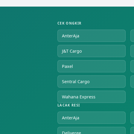
CEK ONGKIR
AnterAja
J&T Cargo
Paxel
Sentral Cargo
Wahana Express
LACAK RESI
AnterAja
Deliveree