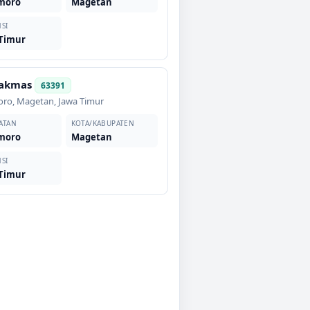
moro
Magetan
SI
 Timur
akmas
63391
oro
,
Magetan
,
Jawa Timur
ATAN
KOTA/KABUPATEN
moro
Magetan
SI
 Timur