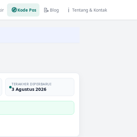
🧭
📝
ℹ️
ir
Kode Pos
Blog
Tentang & Kontak
TERAKHIR DIPERBARUI
3 Agustus 2026