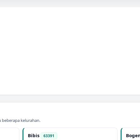
au beberapa kelurahan.
Bibis
Boge
63391