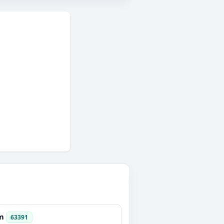
m
63391