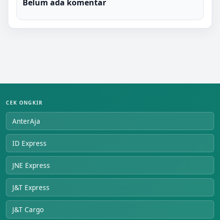
Belum ada komentar
CEK ONGKIR
AnterAja
ID Express
JNE Express
J&T Express
J&T Cargo