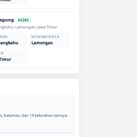
oagung
62282
ngbahu
,
Lamongan
,
Jawa Timur
ATAN
KOTA/KABUPATEN
angbahu
Lamongan
SI
 Timur
, Katemas, dan 13 kelurahan lainnya.