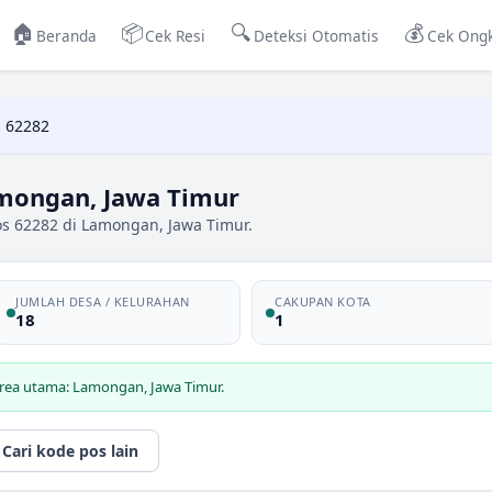
🏠
📦
🔍
💰
Beranda
Cek Resi
Deteksi Otomatis
Cek Ongk
 62282
mongan, Jawa Timur
os 62282 di Lamongan, Jawa Timur.
JUMLAH DESA / KELURAHAN
CAKUPAN KOTA
18
1
area utama: Lamongan, Jawa Timur.
Cari kode pos lain