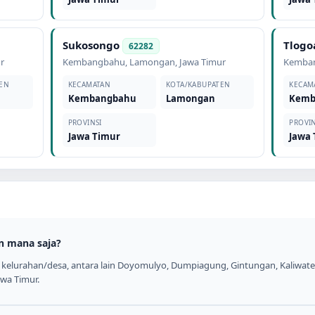
Sukosongo
Tlog
62282
r
Kembangbahu
,
Lamongan
,
Jawa Timur
Kemba
EN
KECAMATAN
KOTA/KABUPATEN
KECAM
Kembangbahu
Lamongan
Kemb
PROVINSI
PROVIN
Jawa Timur
Jawa
n mana saja?
kelurahan/desa, antara lain Doyomulyo, Dumpiagung, Gintungan, Kaliwates
awa Timur.