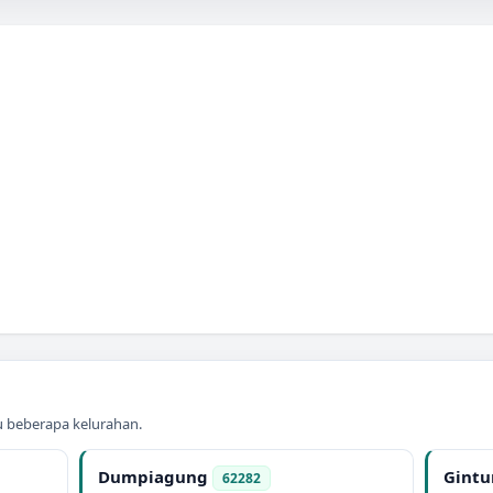
au beberapa kelurahan.
Dumpiagung
Gint
62282