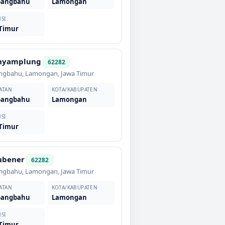
angbahu
Lamongan
SI
 Timur
nyamplung
62282
ngbahu
,
Lamongan
,
Jawa Timur
ATAN
KOTA/KABUPATEN
angbahu
Lamongan
SI
 Timur
ubener
62282
ngbahu
,
Lamongan
,
Jawa Timur
ATAN
KOTA/KABUPATEN
angbahu
Lamongan
SI
 Timur