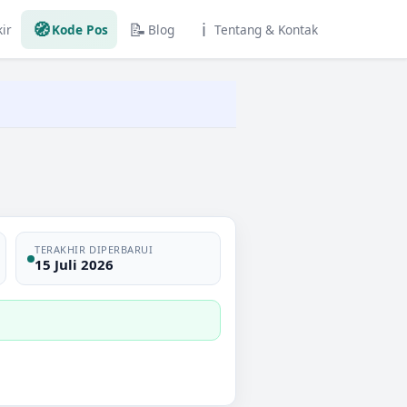
🧭
📝
ℹ️
ir
Kode Pos
Blog
Tentang & Kontak
TERAKHIR DIPERBARUI
15 Juli 2026