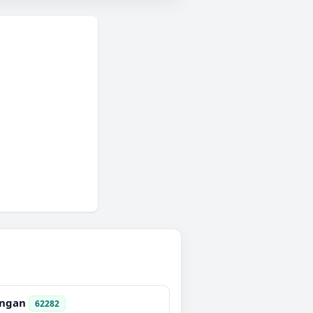
ungan
62282