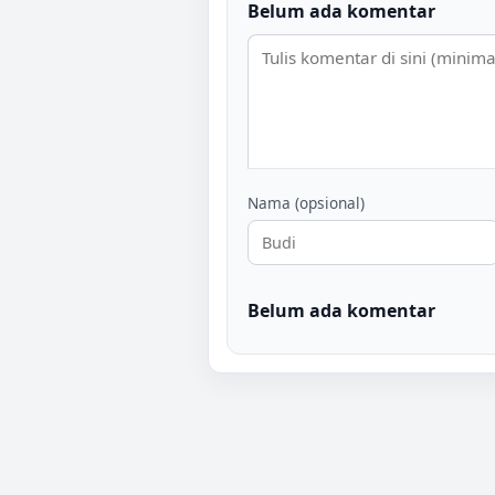
Belum ada komentar
Nama (opsional)
Belum ada komentar