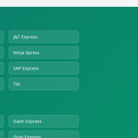
J&T Express
Ninja Xpress
SAP Express
Tiki
Dash Express
Grab Express