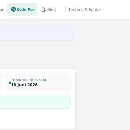
🧭
📝
ℹ️
ir
Kode Pos
Blog
Tentang & Kontak
TERAKHIR DIPERBARUI
18 Juni 2026