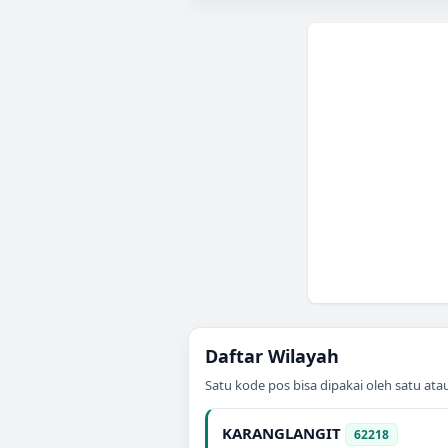
Daftar Wilayah
Satu kode pos bisa dipakai oleh satu at
KARANGLANGIT
62218