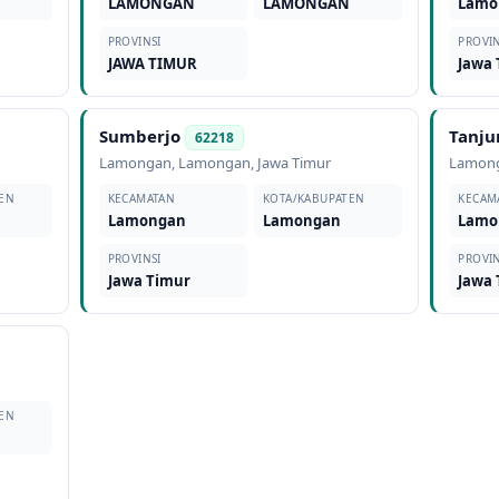
LAMONGAN
LAMONGAN
Lamo
PROVINSI
PROVIN
JAWA TIMUR
Jawa
Sumberjo
Tanju
62218
Lamongan
,
Lamongan
,
Jawa Timur
Lamon
EN
KECAMATAN
KOTA/KABUPATEN
KECAM
Lamongan
Lamongan
Lamo
PROVINSI
PROVIN
Jawa Timur
Jawa
EN