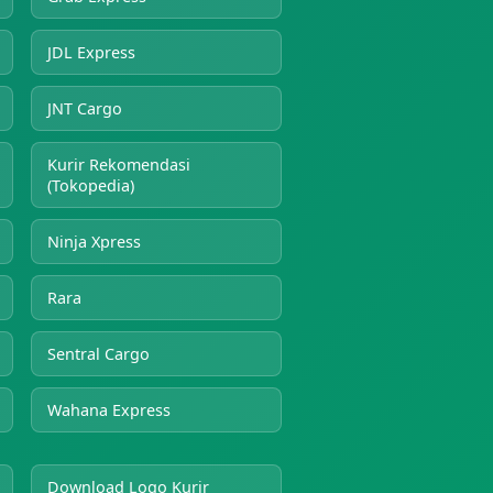
JDL Express
JNT Cargo
Kurir Rekomendasi
(Tokopedia)
Ninja Xpress
Rara
Sentral Cargo
Wahana Express
Download Logo Kurir