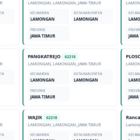
UR
LAMONGAN
,
LAMONGAN
,
JAWA TIMUR
LAMO
EN
KECAMATAN
KOTA/KABUPATEN
KECAM
LAMONGAN
LAMONGAN
LAM
PROVINSI
PROVIN
JAWA TIMUR
JAWA
PANGKATREJO
PLOS
62218
UR
LAMONGAN
,
LAMONGAN
,
JAWA TIMUR
LAMO
EN
KECAMATAN
KOTA/KABUPATEN
KECAM
LAMONGAN
LAMONGAN
LAM
PROVINSI
PROVIN
JAWA TIMUR
JAWA
WAJIK
Ranc
62218
UR
LAMONGAN
,
LAMONGAN
,
JAWA TIMUR
Lamon
EN
KECAMATAN
KOTA/KABUPATEN
KECAM