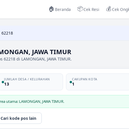
🏠
📦
💰
Beranda
Cek Resi
Cek Ongk
 62218
AMONGAN, JAWA TIMUR
pos 62218 di LAMONGAN, JAWA TIMUR.
JUMLAH DESA / KELURAHAN
CAKUPAN KOTA
13
1
 area utama: LAMONGAN, JAWA TIMUR.
Cari kode pos lain