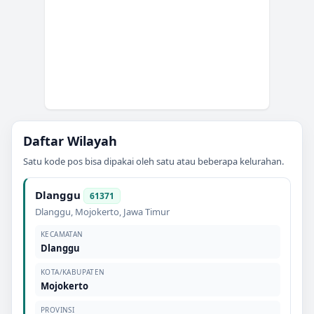
Daftar Wilayah
Satu kode pos bisa dipakai oleh satu atau beberapa kelurahan.
Dlanggu
61371
Dlanggu
,
Mojokerto
,
Jawa Timur
KECAMATAN
Dlanggu
KOTA/KABUPATEN
Mojokerto
PROVINSI