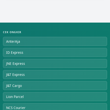
CEK ONGKIR
AnterAja
ID Express
JNE Express
J&T Express
J&T Cargo
Lion Parcel
NCS Courier