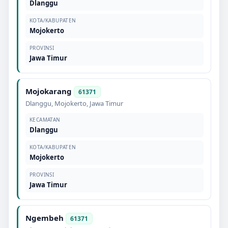
Dlanggu
KOTA/KABUPATEN
Mojokerto
PROVINSI
Jawa Timur
Mojokarang
61371
Dlanggu
,
Mojokerto
,
Jawa Timur
KECAMATAN
Dlanggu
KOTA/KABUPATEN
Mojokerto
PROVINSI
Jawa Timur
Ngembeh
61371