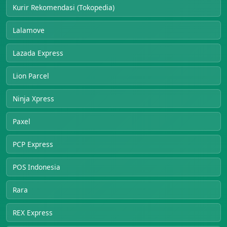
Kurir Rekomendasi (Tokopedia)
Lalamove
Lazada Express
Lion Parcel
Ninja Xpress
Paxel
PCP Express
POS Indonesia
Rara
REX Express