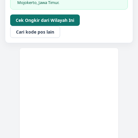
Mojokerto, Jawa Timur.
Cek Ongkir dari Wilayah Ini
Cari kode pos lain