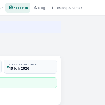
🧭
📝
ℹ️
ir
Kode Pos
Blog
Tentang & Kontak
TERAKHIR DIPERBARUI
13 Juli 2026