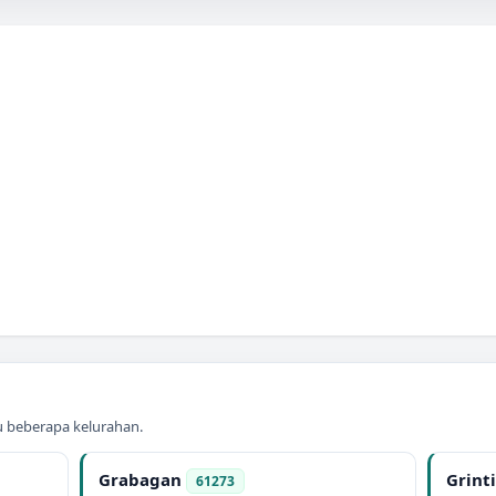
au beberapa kelurahan.
Grabagan
Grint
61273