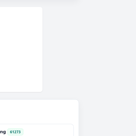
ing
61273