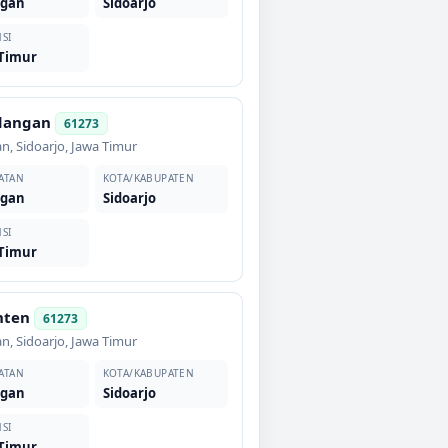
ngan
Sidoarjo
SI
 Timur
dangan
61273
an
,
Sidoarjo
,
Jawa Timur
ATAN
KOTA/KABUPATEN
ngan
Sidoarjo
SI
 Timur
nten
61273
an
,
Sidoarjo
,
Jawa Timur
ATAN
KOTA/KABUPATEN
ngan
Sidoarjo
SI
 Timur