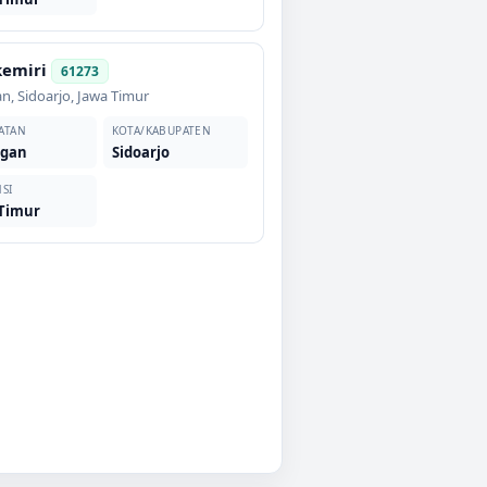
emiri
61273
an
,
Sidoarjo
,
Jawa Timur
ATAN
KOTA/KABUPATEN
ngan
Sidoarjo
SI
 Timur