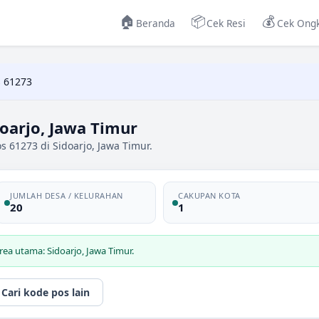
🏠
📦
💰
Beranda
Cek Resi
Cek Ongk
 61273
oarjo, Jawa Timur
s 61273 di Sidoarjo, Jawa Timur.
JUMLAH DESA / KELURAHAN
CAKUPAN KOTA
20
1
ea utama: Sidoarjo, Jawa Timur.
Cari kode pos lain