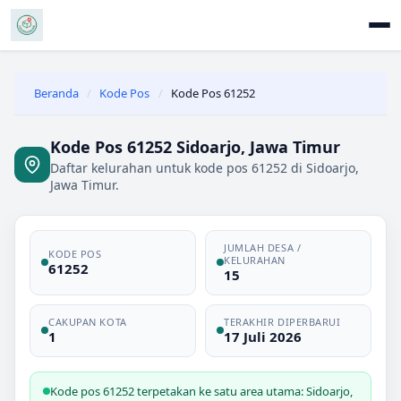
Beranda
/
Kode Pos
/
Kode Pos 61252
Kode Pos 61252 Sidoarjo, Jawa Timur
Daftar kelurahan untuk kode pos 61252 di Sidoarjo,
Jawa Timur.
JUMLAH DESA /
KODE POS
KELURAHAN
61252
15
CAKUPAN KOTA
TERAKHIR DIPERBARUI
1
17 Juli 2026
Kode pos 61252 terpetakan ke satu area utama: Sidoarjo,