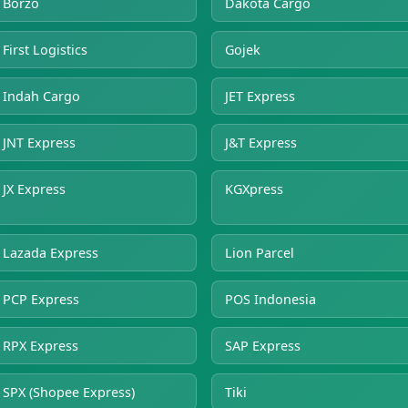
Borzo
Dakota Cargo
First Logistics
Gojek
Indah Cargo
JET Express
JNT Express
J&T Express
JX Express
KGXpress
Lazada Express
Lion Parcel
PCP Express
POS Indonesia
RPX Express
SAP Express
SPX (Shopee Express)
Tiki