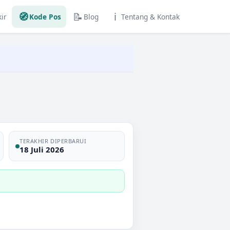
🧭
📝
ℹ️
ir
Kode Pos
Blog
Tentang & Kontak
TERAKHIR DIPERBARUI
18 Juli 2026