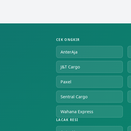
CEK ONGKIR
AnterAja
J&T Cargo
Paxel
Sentral Cargo
Wahana Express
LACAK RESI