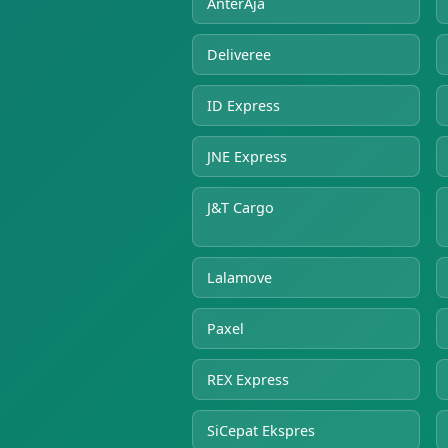
AnterAja
Deliveree
ID Express
JNE Express
J&T Cargo
Lalamove
Paxel
REX Express
SiCepat Ekspres