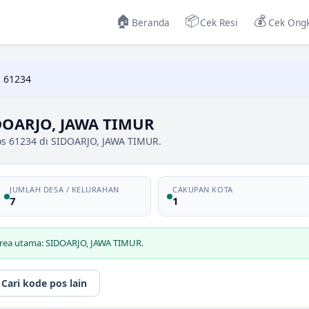
🏠
📦
💰
Beranda
Cek Resi
Cek Ongk
 61234
DOARJO, JAWA TIMUR
os 61234 di SIDOARJO, JAWA TIMUR.
JUMLAH DESA / KELURAHAN
CAKUPAN KOTA
7
1
area utama: SIDOARJO, JAWA TIMUR.
Cari kode pos lain