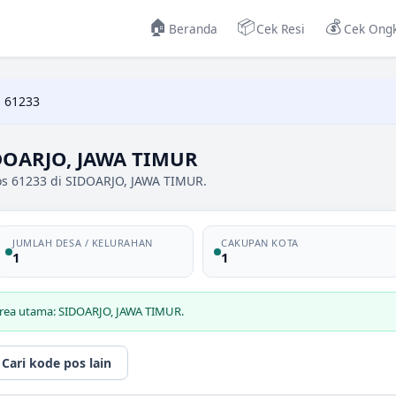
🏠
📦
💰
Beranda
Cek Resi
Cek Ongk
 61233
DOARJO, JAWA TIMUR
os 61233 di SIDOARJO, JAWA TIMUR.
JUMLAH DESA / KELURAHAN
CAKUPAN KOTA
1
1
area utama: SIDOARJO, JAWA TIMUR.
Cari kode pos lain