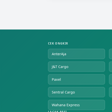
CEK ONGKIR
AnterAja
J&T Cargo
Paxel
Sentral Cargo
Wahana Express
LACAK RESI