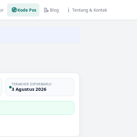
🧭
📝
ℹ️
ir
Kode Pos
Blog
Tentang & Kontak
TERAKHIR DIPERBARUI
3 Agustus 2026