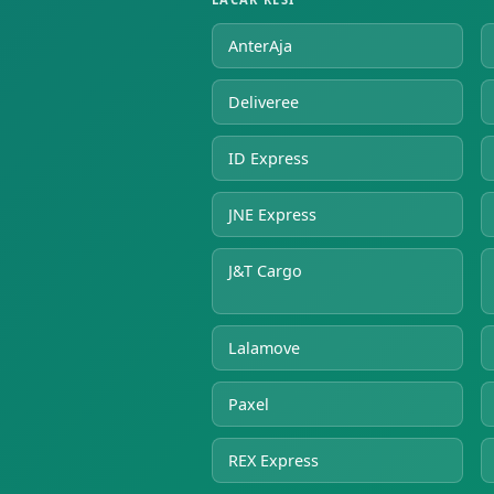
AnterAja
Deliveree
ID Express
JNE Express
J&T Cargo
Lalamove
Paxel
REX Express