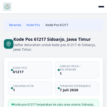
Beranda
/
Kode Pos
/
Kode Pos 61217
Kode Pos 61217 Sidoarjo, Jawa Timur
Daftar kelurahan untuk kode pos 61217 di Sidoarjo,
Jawa Timur.
JUMLAH DESA /
KODE POS
KELURAHAN
61217
1
CAKUPAN KOTA
TERAKHIR DIPERBARUI
1
7 Juli 2026
Kode pos 61217 terpetakan ke satu area utama: Sidoarjo,