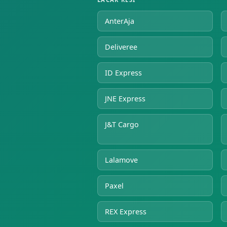
AnterAja
Deliveree
ID Express
JNE Express
J&T Cargo
Lalamove
Paxel
REX Express