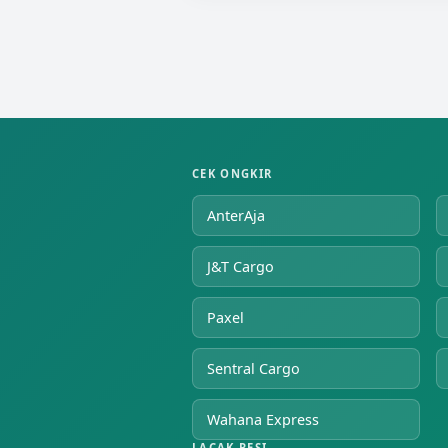
CEK ONGKIR
AnterAja
J&T Cargo
Paxel
Sentral Cargo
Wahana Express
LACAK RESI