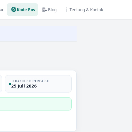
🧭
📝
ℹ️
ir
Kode Pos
Blog
Tentang & Kontak
TERAKHIR DIPERBARUI
25 Juli 2026