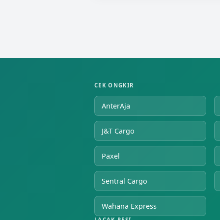
CEK ONGKIR
AnterAja
J&T Cargo
Paxel
Sentral Cargo
Wahana Express
LACAK RESI