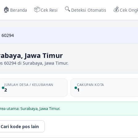
🏠
📦
🔍
💰
Beranda
Cek Resi
Deteksi Otomatis
Cek Ongk
 60294
rabaya, Jawa Timur
s 60294 di Surabaya, Jawa Timur.
JUMLAH DESA / KELURAHAN
CAKUPAN KOTA
2
1
rea utama: Surabaya, Jawa Timur.
Cari kode pos lain