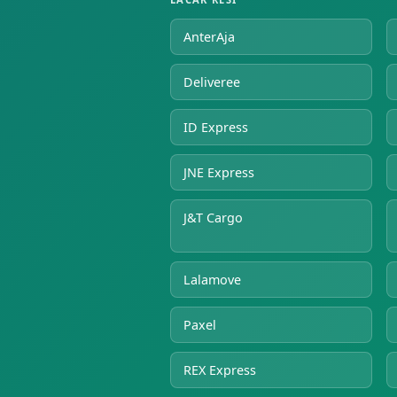
AnterAja
Deliveree
ID Express
JNE Express
J&T Cargo
Lalamove
Paxel
REX Express