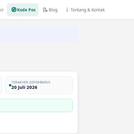
🧭
📝
ℹ️
ir
Kode Pos
Blog
Tentang & Kontak
TERAKHIR DIPERBARUI
20 Juli 2026