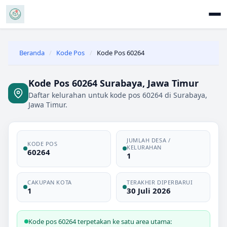
Beranda
/
Kode Pos
/
Kode Pos 60264
Kode Pos 60264 Surabaya, Jawa Timur
Daftar kelurahan untuk kode pos 60264 di Surabaya,
Jawa Timur.
JUMLAH DESA /
KODE POS
KELURAHAN
60264
1
CAKUPAN KOTA
TERAKHIR DIPERBARUI
1
30 Juli 2026
Kode pos 60264 terpetakan ke satu area utama: