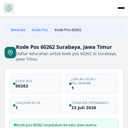
Beranda
/
Kode Pos
/
Kode Pos 60262
Kode Pos 60262 Surabaya, Jawa Timur
Daftar kelurahan untuk kode pos 60262 di Surabaya,
Jawa Timur.
JUMLAH DESA /
KODE POS
KELURAHAN
60262
1
CAKUPAN KOTA
TERAKHIR DIPERBARUI
1
23 Juli 2026
Kode pos 60262 terpetakan ke satu area utama: