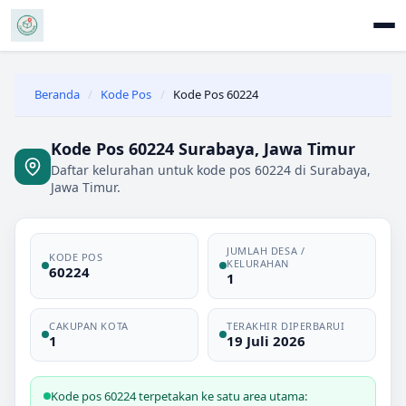
Beranda
/
Kode Pos
/
Kode Pos 60224
Kode Pos 60224 Surabaya, Jawa Timur
Daftar kelurahan untuk kode pos 60224 di Surabaya,
Jawa Timur.
JUMLAH DESA /
KODE POS
KELURAHAN
60224
1
CAKUPAN KOTA
TERAKHIR DIPERBARUI
1
19 Juli 2026
Kode pos 60224 terpetakan ke satu area utama: