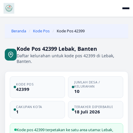
Beranda
/
Kode Pos
/
Kode Pos 42399
Kode Pos 42399 Lebak, Banten
Daftar kelurahan untuk kode pos 42399 di Lebak,
Banten.
JUMLAH DESA /
KODE POS
KELURAHAN
42399
10
CAKUPAN KOTA
TERAKHIR DIPERBARUI
1
18 Juli 2026
Kode pos 42399 terpetakan ke satu area utama: Lebak,